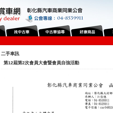
...
二手車訊
第12屆第2次會員大會暨會員自強活動